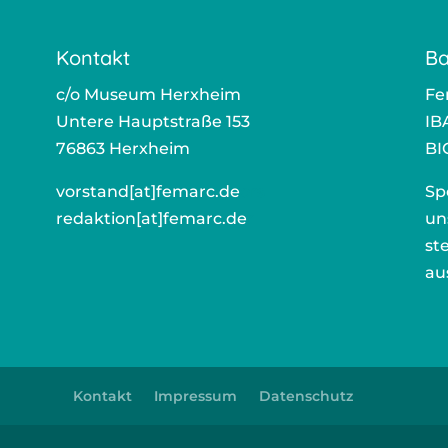
Kontakt
Ba
c/o Muse­um Herx­heim
Fem
Unte­re Haupt­stra­ße 153
IB
76863 Herx­heim
BI
vorstand[at]femarc.de
ors
Sp
redaktion[at]femarc.de
r
un
ste
au
Kontakt
Impressum
Datenschutz