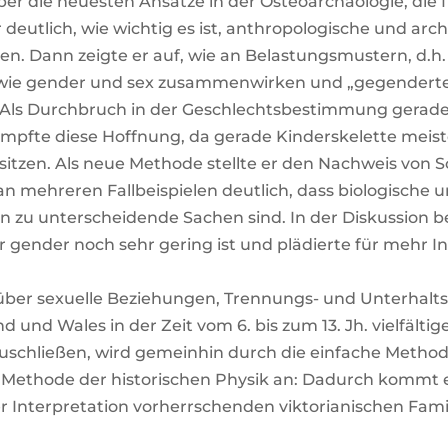
r die neu­es­ten Ansät­ze in der Osteo­ar­chäo­lo­gie, die
ut­lich, wie wich­tig es ist, anthro­po­lo­gi­sche und ar
ren. Dann zeig­te er auf, wie an Belas­tungs­mus­tern, d.h. 
, wie gen­der und sex zusam­men­wir­ken und „gegen­der­te“
 Als Durch­bruch in der Geschlechts­be­stim­mung gera­de 
f­te die­se Hoff­nung, da gera­de Kin­der­ske­let­te meis
it­zen. Als neue Metho­de stell­te er den Nach­weis von 
eh­re­ren Fall­bei­spie­len deut­lich, dass bio­lo­gi­sche u
n zu unter­schei­den­de Sachen sind. In der Dis­kus­si­on b
 gen­der noch sehr gering ist und plä­dier­te für mehr Inter­
ber sexu­el­le Bezie­hun­gen, Tren­nungs- und Unter­halts­
 und Wales in der Zeit vom 6. bis zum 13. Jh. viel­fäl­ti­
­zu­schlie­ßen, wird gemein­hin durch die ein­fa­che Metho­d
 Metho­de der his­to­ri­schen Phy­sik an: Dadurch kommt 
ter­pre­ta­ti­on vor­herr­schen­den vik­to­ria­ni­schen Fami