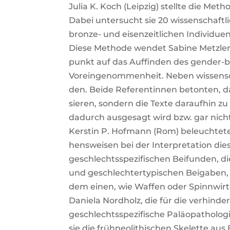
Julia K. Koch (Leip­zig) stell­te die Metho
Dabei unter­sucht sie 20 wis­sen­schaft­li­
bron­ze- und eisen­zeit­li­chen Indi­vi­du­en
Die­se Metho­de wen­det Sabi­ne Metz­ler 
punkt auf das Auf­fin­den des gen­der-bi
Vor­ein­ge­nom­men­heit. Neben wis­sen­s
den. Bei­de Refe­ren­tin­nen beton­ten, da
sie­ren, son­dern die Tex­te dar­auf­hin
dadurch aus­ge­sagt wird bzw. gar nic
Kers­tin P. Hof­mann (Rom) beleuch­te­te
hens­wei­sen bei der Inter­pre­ta­ti­on di
geschlechts­spe­zi­fi­schen Bei­fun­den,
und geschlech­ter­ty­pi­schen Bei­ga­ben
dem einen, wie Waf­fen oder Spinn­wir­t
Danie­la Nord­holz, die für die ver­hin­d
geschlechts­spe­zi­fi­sche Paläo­pa­tho­lo­
sie die früh­neo­li­thi­schen Ske­let­te 