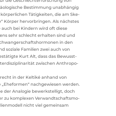
 für die Geschlech­ter­for­schung von
chäo­lo­gi­sche Bestim­mung unab­hän­gig
kör­per­li­chen Tätig­kei­ten, die am Ske­
 Kör­per her­vor­brin­gen. Als nächs­tes
auch bei Kin­dern wird oft die­se
­tens sehr schlecht erhal­ten sind und
Schwan­ger­schafts­hor­mo­nen in den
nd sozia­le Fami­li­en zwei auch von
estä­tig­te Kurt Alt, dass das Bewusst­
dis­zi­pli­na­ri­tät zwi­schen Anthro­po­
recht in der Kel­ti­ké anhand von
ge „Ehe­for­men“ nach­ge­wie­sen wer­den.
e der Ana­lo­gie bewerk­stel­ligt, doch
er zu kom­ple­xen Ver­wandt­schafts­mo­
­li­en­mo­dell nicht viel gemein­sam