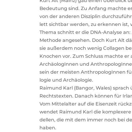
Kurt Alt (Mainz) gab einen Über­blick übe
Bedeu­tung sind. Zu Anfang mach­te er de
von der ande­ren Dis­zi­plin durch­zu­füh­
lett sicht­bar wer­den, zu erken­nen ist
The­ma schnitt er die DNA-Ana­ly­se an:
Metho­de ange­se­hen. Doch Kurt Alt dämp
sie außer­dem noch wenig Col­la­gen bes
Kno­chen vor. Zum Schluss mach­te er an m
Archäo­lo­gIn­nen und Anthro­po­lo­gIn­ne
sein der meis­ten Anthro­po­lo­gIn­nen für
lo­gie und Archäo­lo­gie.
Rai­mund Karl (Ban­gor, Wales) sprach ü
Rechts­tex­ten. Danach kön­nen für Irland
Vom Mit­tel­al­ter auf die Eisen­zeit rück
wen­det Rai­mund Karl die kom­ple­xe­re
del­len, die mit dem immer noch bei der In
haben.