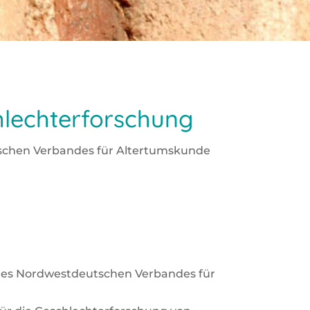
hlechterforschung
schen Ver­ban­des für Alter­tums­kun­de
des Nord­west­deut­schen Ver­ban­des für