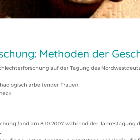
schung: Methoden der Gesc
chlech­ter­for­schung auf der Tagung des Nord­west­deut­
chäo­lo­gisch arbei­ten­der Frau­en,
check
r­schung fand am 8.10.2007 wäh­rend der Jah­res­ta­gung 
.