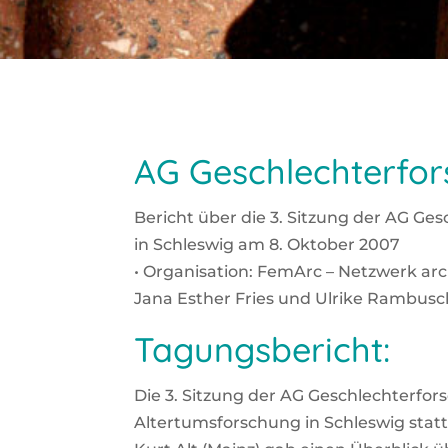
AG Geschlechterfor
Bericht über die 3. Sit­zung der AG Ges
in Schles­wig am 8. Okto­ber 2007
• Orga­ni­sa­ti­on: Fem­Arc – Netz­werk ar
Jana Esther Fries und Ulri­ke Ram­bu­s
Tagungsbericht:
Die 3. Sit­zung der AG Geschlech­ter­fo
Alter­tums­for­schung in Schles­wig statt