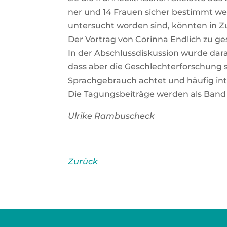
ner und 14 Frau­en sicher bestimmt wer­den
unter­sucht wor­den sind, könn­ten in Z
Der Vor­trag von Corin­na End­lich zu gesc
In der Abschluss­dis­kus­si­on wur­de dar­
dass aber die Geschlech­ter­for­schung s
Sprach­ge­brauch ach­tet und häu­fig inter­
Die Tagungs­bei­trä­ge wer­den als Band 8
Ulri­ke Ram­bu­scheck
Zurück