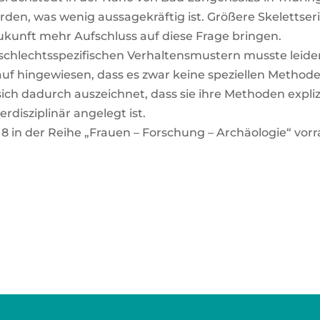
, was wenig aus­sa­ge­kräf­tig ist. Grö­ße­re Ske­lett­se­ri
ukunft mehr Auf­schluss auf die­se Fra­ge brin­gen.
hlechts­spe­zi­fi­schen Ver­hal­tens­mus­tern muss­te lei­der 
auf hin­ge­wie­sen, dass es zwar kei­ne spe­zi­el­len Metho­
ich dadurch aus­zeich­net, dass sie ihre Metho­den expli­
dis­zi­pli­när ange­legt ist.
 in der Rei­he „Frau­en – For­schung – Archäo­lo­gie“ vorr