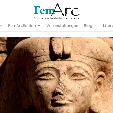
FemArcEdition
Veranstaltungen
Blog
Liter