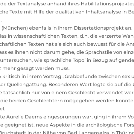
­de der Text­ana­ly­se anhand ihres Habi­li­ta­ti­ons­pro­jek­t
che Tex­te mit Hil­fe der qua­li­ta­ti­ven Inhalts­ana­ly­se in
.
(Mün­chen) eben­falls in ihrem Dis­ser­ta­ti­ons­pro­jekt an
as in wis­sen­schaft­li­chen Tex­ten, d.h. die ver­zerr­te
chaft­li­chen Tex­ten hat sie sich auch bewusst für die An
ss es ihnen nicht dar­um gehe, die Sprach­sti­le von ein­zel­
 zu unter­su­chen, wie sprach­li­che Topoi in Bezug auf gen
ht mehr gesagt wer­den muss.
 kri­tisch in ihrem Vor­trag „Grab­be­fun­de zwi­schen sex
e­ser Quel­len­gat­tung. Beson­de­ren Wert leg­te sie auf di
 die tat­säch­lich nur von einem Geschlecht ver­wen­det wer
, die bei­den Geschlech­tern mit­ge­ge­ben wer­den konn­te
el.
er­te Aure­lie Daems ein­ge­sprun­gen war, ging in ihrem Vo
gie geeig­net ist, neue Aspek­te in die archäo­lo­gi­sche For­
aus Bruch­stedt in der Nähe von Bad Lan­gen­sal­za in Thü­ri