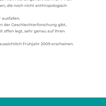
­en, die noch nicht anthro­po­lo­gisch
aus­fal­len.
den der Geschlech­ter­for­schung gibt,
zit offen legt, sehr genau auf ihren
aus­sicht­lich Früh­jahr 2009 erschei­nen.