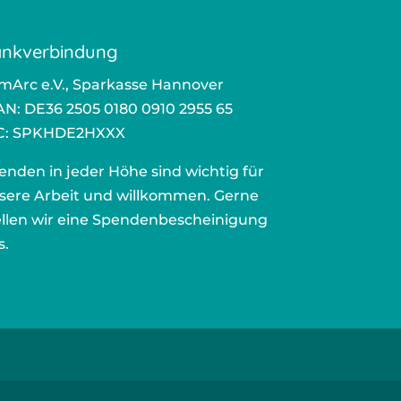
nkverbindung
­Arc e.V., Spar­kas­se Han­no­ver
AN: DE36 2505 0180 0910 2955 65
C: SPKHDE2HXXX
en­den in jeder Höhe sind wich­tig für
se­re Arbeit und will­kom­men. Ger­ne
l­len wir eine Spen­den­be­schei­ni­gung
s.