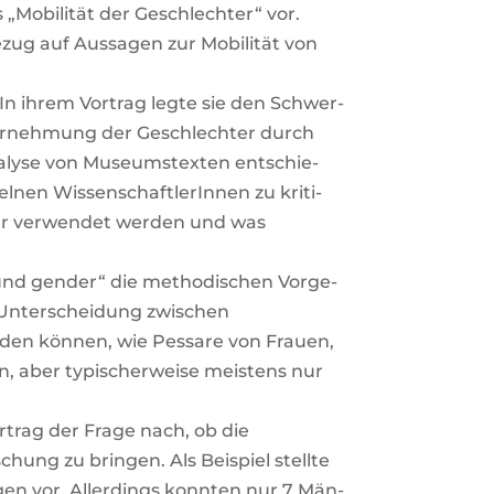
es „Mobi­li­tät der Geschlech­ter“ vor.
 Bezug auf Aus­sa­gen zur Mobi­li­tät von
. In ihrem Vor­trag leg­te sie den Schwer­
 Wahr­neh­mung der Geschlech­ter durch
a­ly­se von Muse­umstex­ten ent­schie­
nen Wis­sen­schaft­le­rIn­nen zu kri­ti­
­der ver­wen­det wer­den und was
 und gen­der“ die metho­di­schen Vor­ge­
e Unter­schei­dung zwi­schen
­den kön­nen, wie Pes­sa­re von Frau­en,
n, aber typi­scher­wei­se meis­tens nur
r­trag der Fra­ge nach, ob die
schung zu brin­gen. Als Bei­spiel stell­te
n­gen vor. Aller­dings konn­ten nur 7 Män­