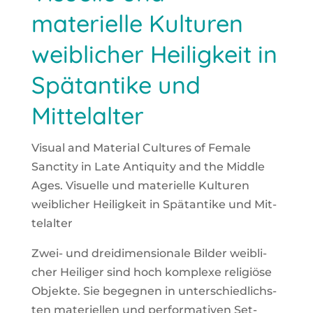
materielle Kulturen
weiblicher Heiligkeit in
Spätantike und
Mittelalter
Visu­al and Mate­ri­al Cul­tures of Fema­le
Sanc­ti­ty in Late Anti­qui­ty and the Midd­le
Ages. Visu­el­le und mate­ri­el­le Kul­tu­ren
weib­li­cher Hei­lig­keit in Spät­an­ti­ke und Mit­
tel­al­ter
Zwei- und drei­di­men­sio­na­le Bil­der weib­li­
cher Hei­li­ger sind hoch kom­ple­xe reli­giö­se
Objek­te. Sie begeg­nen in unter­schied­lichs­
ten mate­ri­el­len und per­for­ma­ti­ven Set­