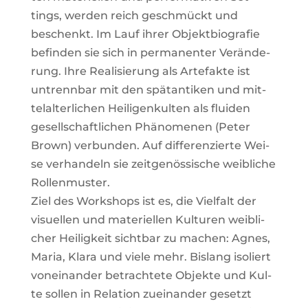
tings, wer­den reich geschmückt und
beschenkt. Im Lauf ihrer Objekt­bio­gra­fie
befin­den sie sich in per­ma­nen­ter Ver­än­de­
rung. Ihre Rea­li­sie­rung als Arte­fak­te ist
untrenn­bar mit den spät­an­ti­ken und mit­
tel­al­ter­li­chen Hei­li­gen­kul­ten als flui­den
gesell­schaft­li­chen Phä­no­me­nen (Peter
Brown) ver­bun­den. Auf dif­fe­ren­zier­te Wei­
se ver­han­deln sie zeit­ge­nös­si­sche weib­li­che
Rol­len­mus­ter.
Ziel des Work­shops ist es, die Viel­falt der
visu­el­len und mate­ri­el­len Kul­tu­ren weib­li­
cher Hei­lig­keit sicht­bar zu machen: Agnes,
Maria, Kla­ra und vie­le mehr. Bis­lang iso­liert
von­ein­an­der betrach­te­te Objek­te und Kul­
te sol­len in Rela­ti­on zuein­an­der gesetzt