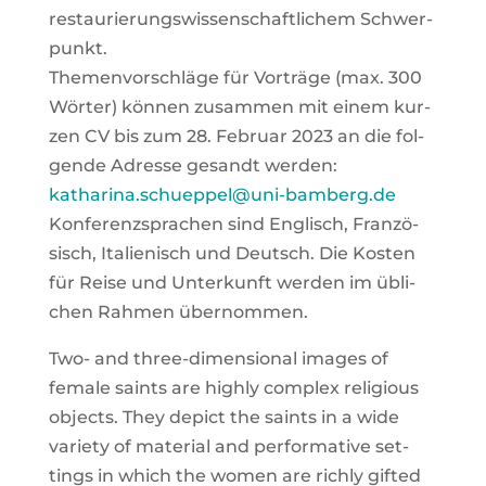
restau­rie­rungs­wis­sen­schaft­li­chem Schwer­
punkt.
The­men­vor­schlä­ge für Vor­trä­ge (max. 300
Wör­ter) kön­nen zusam­men mit einem kur­
zen CV bis zum 28. Febru­ar 2023 an die fol­
gen­de Adres­se gesandt wer­den:
katharina.schueppel@uni-bamberg.de
Kon­fe­renz­spra­chen sind Eng­lisch, Fran­zö­
sisch, Ita­lie­nisch und Deutsch. Die Kos­ten
für Rei­se und Unter­kunft wer­den im übli­
chen Rah­men über­nom­men.
Two- and three-dimen­sio­nal images of
fema­le saints are high­ly com­plex reli­gious
objects. They depict the saints in a wide
varie­ty of mate­ri­al and per­for­ma­ti­ve set­
tings in which the women are rich­ly gifted