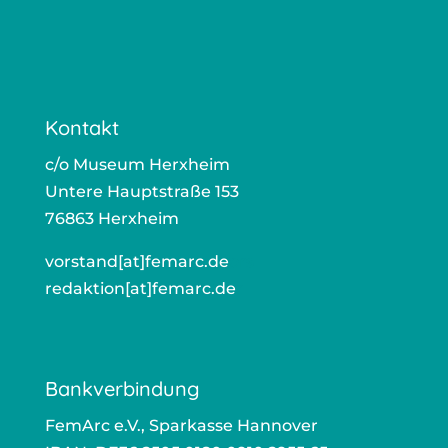
Kontakt
c/o Muse­um Herx­heim
Unte­re Haupt­stra­ße 153
76863 Herx­heim
vorstand[at]femarc.de
ors
redaktion[at]femarc.de
r
Bankverbindung
Fem­Arc e.V., Spar­kas­se Han­no­ver