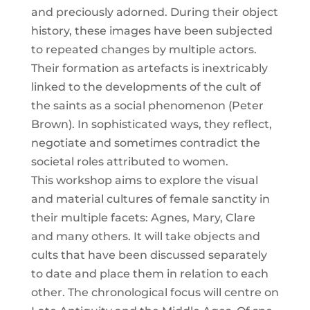
and pre­cious­ly ador­ned. During their object
histo­ry, the­se images have been sub­jec­ted
to repea­ted chan­ges by mul­ti­ple actors.
Their for­ma­ti­on as arte­facts is inex­tri­ca­bly
lin­ked to the deve­lo­p­ments of the cult of
the saints as a social phe­no­me­non (Peter
Brown). In sophisti­ca­ted ways, they reflect,
nego­tia­te and some­ti­mes con­tra­dict the
socie­tal roles attri­bu­ted to women.
This work­shop aims to explo­re the visu­al
and mate­ri­al cul­tures of fema­le sanc­ti­ty in
their mul­ti­ple facets: Agnes, Mary, Cla­re
and many others. It will take objects and
cults that have been dis­cus­sed sepa­ra­te­ly
to date and place them in rela­ti­on to each
other. The chro­no­lo­gi­cal focus will cent­re on