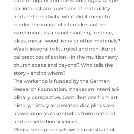
Late Anti­qui­ty and the Midd­le Ages. Of spe­
cial inte­rest are ques­ti­ons of mate­ria­li­ty
and per­for­ma­ti­vi­ty: what did it mean to
ren­der the image of a fema­le saint on
parch­ment, as a panel pain­ting, in stone,
glass, metal, wood, ivo­ry or other mate­ri­als?
Was it inte­gral to lit­ur­gi­cal and non-lit­ur­gi­
cal prac­ti­ces of action – in the mul­ti­sen­so­ry
church space and bey­ond? Who tells the
sto­ry – and to whom?
The work­shop is fun­ded by the Ger­man
Rese­arch Foun­da­ti­on. It takes an inter­di­sci­
pli­na­ry per­spec­ti­ve. Con­tri­bu­ti­ons from art
histo­ry, histo­ry and rela­ted disci­pli­nes are
as wel­co­me as case stu­dies from mate­ri­al
and pre­ser­va­ti­on sci­en­ces.
Plea­se send pro­po­sals with an abs­tract of