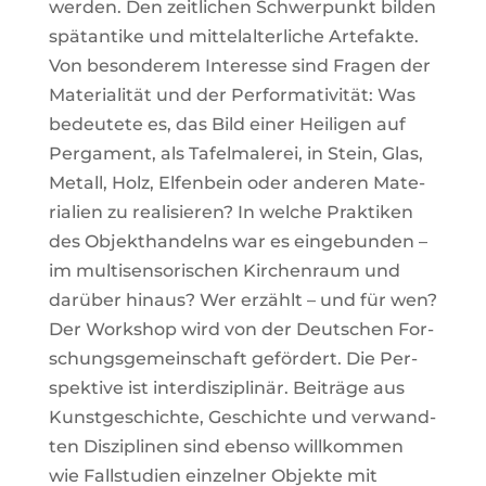
wer­den. Den zeit­li­chen Schwer­punkt bil­den
spät­an­ti­ke und mit­tel­al­ter­li­che Arte­fak­te.
Von beson­de­rem Inter­es­se sind Fra­gen der
Mate­ria­li­tät und der Per­for­ma­ti­vi­tät: Was
bedeu­te­te es, das Bild einer Hei­li­gen auf
Per­ga­ment, als Tafel­ma­le­rei, in Stein, Glas,
Metall, Holz, Elfen­bein oder ande­ren Mate­
ria­li­en zu rea­li­sie­ren? In wel­che Prak­ti­ken
des Objekt­han­delns war es ein­ge­bun­den –
im mul­ti­sen­so­ri­schen Kir­chen­raum und
dar­über hin­aus? Wer erzählt – und für wen?
Der Work­shop wird von der Deut­schen For­
schungs­ge­mein­schaft geför­dert. Die Per­
spek­ti­ve ist inter­dis­zi­pli­när. Bei­trä­ge aus
Kunst­ge­schich­te, Geschich­te und ver­wand­
ten Dis­zi­pli­nen sind eben­so will­kom­men
wie Fall­stu­di­en ein­zel­ner Objek­te mit