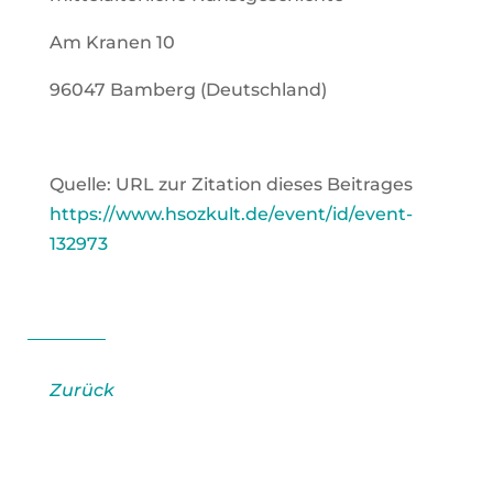
Am Kra­nen 10
96047 Bam­berg (Deutsch­land)
Quel­le: URL zur Zita­ti­on die­ses Bei­tra­ges
https://www.hsozkult.de/event/id/event-
132973
Zurück