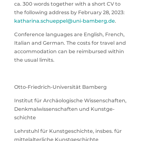
ca. 300 words tog­e­ther with a short CV to
the fol­lo­wing address by Febru­ary 28, 2023:
katharina.schueppel@uni-bamberg.de
.
Con­fe­rence lan­guages are Eng­lish, French,
Ita­li­an and Ger­man. The cos­ts for tra­vel and
accom­mo­da­ti­on can be reim­bur­sed within
the usu­al limits.
Otto-Fried­rich-Uni­ver­si­tät Bam­berg
Insti­tut für Archäo­lo­gi­sche Wis­sen­schaf­ten,
Denk­mal­wis­sen­schaf­ten und Kunst­ge­
schich­te
Lehr­stuhl für Kunst­ge­schich­te, ins­bes. für
mit­tel­al­ter­li­che Kunst­ge­schich­te