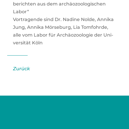
berich­ten aus dem archäo­zoo­lo­gi­schen
Labor“
Vor­tra­gen­de sind Dr. Nadi­ne Nol­de, Anni­ka
Jung, Anni­ka Mör­se­burg, Lia Tom­fohr­de,
alle vom Labor für Archäo­zoo­lo­gie der Uni­
ver­si­tät Köln
Zurück