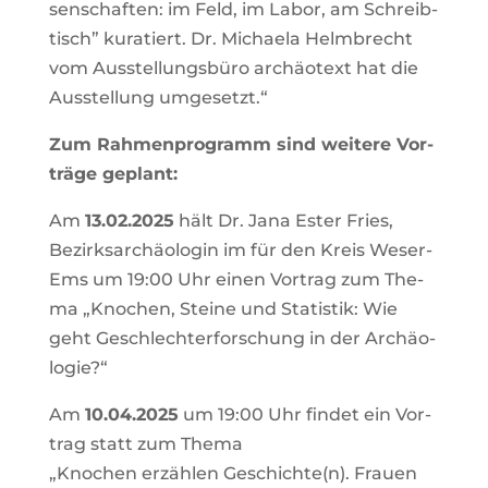
sen­schaf­ten: im Feld, im Labor, am Schreib­
tisch” kura­tiert. Dr. Michae­la Helm­brecht
vom Aus­stel­lungs­bü­ro archäo­text hat die
Aus­stel­lung umge­setzt.“
Zum Rah­men­pro­gramm sind wei­te­re Vor­
trä­ge geplant:
Am
13.02.2025
hält Dr. Jana Ester Fries,
Bezirks­ar­chäo­lo­gin im für den Kreis Weser-
Ems um 19:00 Uhr einen Vor­trag zum The­
ma „Kno­chen, Stei­ne und Sta­tis­tik: Wie
geht Geschlech­ter­for­schung in der Archäo­
lo­gie?“
Am
10.04.2025
um 19:00 Uhr fin­det ein Vor­
trag statt zum The­ma
„Kno­chen erzäh­len Geschichte(n). Frau­en