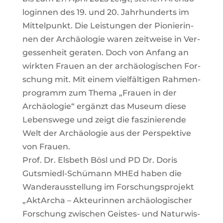
lo­gin­nen des 19. und 20. Jahr­hun­derts im
Mit­tel­punkt. Die Leis­tun­gen der Pio­nie­rin­
nen der Archäo­lo­gie waren zeit­wei­se in Ver­
ges­sen­heit gera­ten. Doch von Anfang an
wirk­ten Frau­en an der archäo­lo­gi­schen For­
schung mit. Mit einem viel­fäl­ti­gen Rah­men­
pro­gramm zum The­ma „Frau­en in der
Archäo­lo­gie“ ergänzt das Muse­um die­se
Lebens­we­ge und zeigt die fas­zi­nie­ren­de
Welt der Archäo­lo­gie aus der Per­spek­ti­ve
von Frau­en.
Prof. Dr. Els­beth Bösl und PD Dr. Doris
Guts­miedl-Schüm­ann MHEd haben die
Wan­der­aus­stel­lung im For­schungs­pro­jekt
„Akt­Ar­cha – Akteu­rin­nen archäo­lo­gi­scher
For­schung zwi­schen Geis­tes- und Natur­wis­