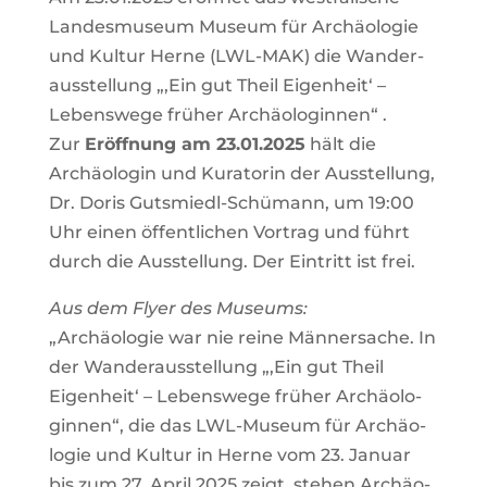
Lan­des­mu­se­um Muse­um für Archäo­lo­gie
und Kul­tur Her­ne (LWL-MAK) die Wan­der­
aus­stel­lung „‚Ein gut Theil Eigen­heit‘ –
Lebens­we­ge frü­her Archäo­lo­gin­nen“ .
Zur
Eröff­nung am 23.01.2025
hält die
Archäo­lo­gin und Kura­to­rin der Aus­stel­lung,
Dr. Doris Guts­miedl-Schüm­ann, um 19:00
Uhr einen öffent­li­chen Vor­trag und führt
durch die Aus­stel­lung. Der Ein­tritt ist frei.
Aus dem Fly­er des Muse­ums:
„Archäo­lo­gie war nie rei­ne Män­ner­sa­che. In
der Wan­der­aus­stel­lung „‚Ein gut Theil
Eigen­heit‘ – Lebens­we­ge frü­her Archäo­lo­
gin­nen“, die das LWL-Muse­um für Archäo­
lo­gie und Kul­tur in Her­ne vom 23. Janu­ar
bis zum 27. April 2025 zeigt, ste­hen Archäo­