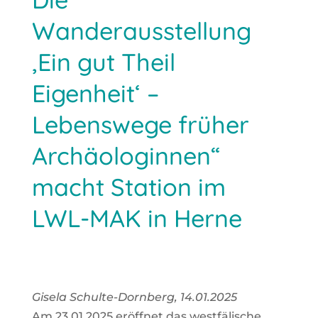
Wanderausstellung
‚Ein gut Theil
Eigenheit‘ –
Lebenswege früher
Archäologinnen“
macht Station im
LWL-MAK in Herne
Gise­la Schul­te-Dorn­berg, 14.01.2025
Am 23.01.2025 eröff­net das west­fä­li­sche