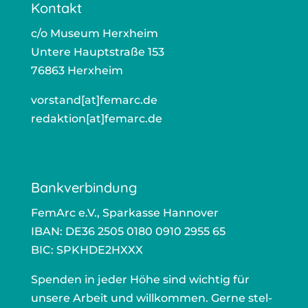
Kontakt
c/o Muse­um Herx­heim
Unte­re Haupt­stra­ße 153
76863 Herx­heim
vorstand[at]femarc.de
ors
redaktion[at]femarc.de
r
Bankverbindung
Fem­Arc e.V., Spar­kas­se Han­no­ver
IBAN: DE36 2505 0180 0910 2955 65
BIC: SPKHDE2HXXX
Spen­den in jeder Höhe sind wich­tig für
unse­re Arbeit und will­kom­men. Ger­ne stel­