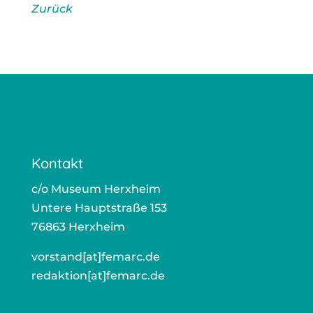
Zurück
Kontakt
c/o Muse­um Herx­heim
Unte­re Haupt­stra­ße 153
76863 Herx­heim
vorstand[at]femarc.de
ors
redaktion[at]femarc.de
r