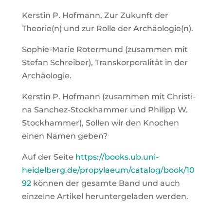
Kers­tin P. Hof­mann, Zur Zukunft der
Theorie(n) und zur Rol­le der Archäologie(n).
Sophie-Marie Roter­mund (zusam­men mit
Ste­fan Schrei­ber), Trans­kor­po­ra­li­tät in der
Archäo­lo­gie.
Kers­tin P. Hof­mann (zusam­men mit Chris­ti­
na San­chez-Stock­ham­mer und Phil­ipp W.
Stock­ham­mer), Sol­len wir den Kno­chen
einen Namen geben?
Auf der Sei­te
https://books.ub.uni-
heidelberg.de/propylaeum/catalog/book/10
92
kön­nen der gesam­te Band und auch
ein­zel­ne Arti­kel her­un­ter­ge­la­den wer­den.