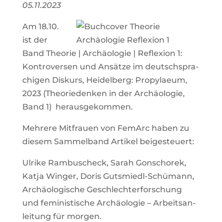
05.11.2023
Am 18.10.
ist der
Band Theo­rie | Archäo­lo­gie | Refle­xi­on 1:
Kon­tro­ver­sen und Ansät­ze im deutsch­spra­
chi­gen Dis­kurs, Hei­del­berg: Pro­py­lae­um,
2023 (Theo­rie­den­ken in der Archäo­lo­gie,
Band 1) her­aus­ge­kom­men.
Meh­re­re Mit­frau­en von Fem­Arc haben zu
die­sem Sam­mel­band Arti­kel bei­gesteu­ert:
Ulri­ke Ram­bu­scheck, Sarah Gon­scho­rek,
Kat­ja Win­ger, Doris Guts­miedl-Schüm­ann,
Archäo­lo­gi­sche Geschlech­ter­for­schung
und femi­nis­ti­sche Archäo­lo­gie – Arbeits­an­
lei­tung für mor­gen.