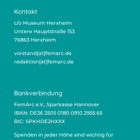
Kontakt
c/o Muse­um Herx­heim
Unte­re Haupt­stra­ße 153
76863 Herx­heim
vorstand[at]femarc.de
ors
redaktion[at]femarc.de
r
Bankverbindung
Fem­Arc e.V., Spar­kas­se Han­no­ver
IBAN: DE36 2505 0180 0910 2955 65
BIC: SPKHDE2HXXX
Spen­den in jeder Höhe sind wich­tig für