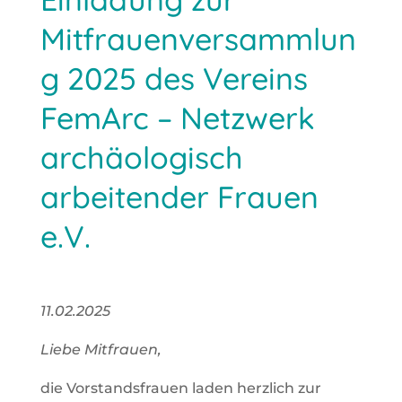
Mitfrauenversammlun
g 2025 des Vereins
FemArc – Netzwerk
archäologisch
arbeitender Frauen
e.V.
11.02.2025
Lie­be Mit­frau­en,
die Vor­stands­frau­en laden herz­lich zur