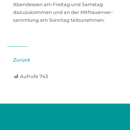
Abend­essen am Frei­tag und Sams­tag
dazu­zu­kom­men und an der Mit­frau­en­ver­
samm­lung am Sonn­tag teil­zu­neh­men.
Zurück
Auf­ru­fe
743