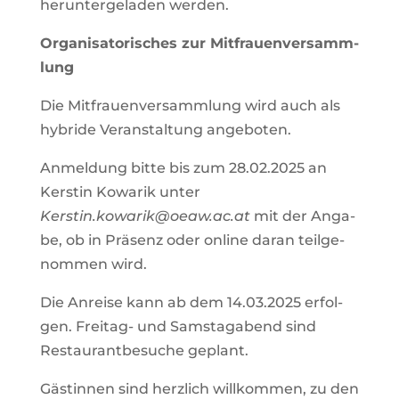
her­un­ter­ge­la­den wer­den.
Orga­ni­sa­to­ri­sches zur Mit­frau­en­ver­samm­
lung
Die Mit­frau­en­ver­samm­lung wird auch als
hybri­de Ver­an­stal­tung ange­bo­ten.
Anmel­dung bit­te bis zum 28.02.2025 an
Kers­tin Kowa­rik unter
Kerstin.kowarik@oeaw.ac.at
mit der Anga­
be, ob in Prä­senz oder online dar­an teil­ge­
nom­men wird.
Die Anrei­se kann ab dem 14.03.2025 erfol­
gen. Frei­tag- und Sams­tag­abend sind
Restau­rant­be­su­che geplant.
Gäs­tin­nen sind herz­lich will­kom­men, zu den