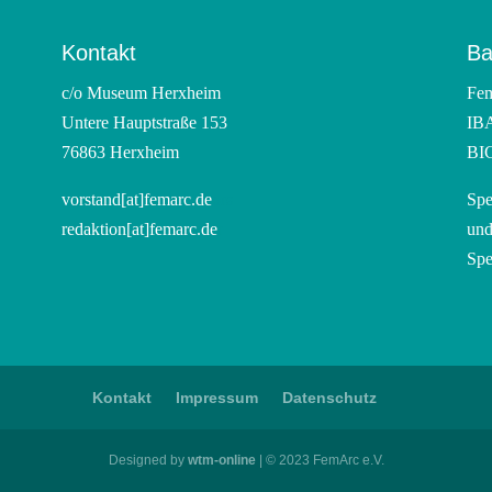
Kontakt
Ba
c/o Museum Herxheim
Fem
Untere Hauptstraße 153
IBA
76863 Herxheim
BI
vorstand[at]femarc.de
ors
Spe
redaktion[at]femarc.de
r
und
Spe
Kontakt
Impressum
Datenschutz
Designed by
wtm-online
| © 2023 FemArc e.V.