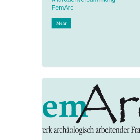
FemArc
Mehr