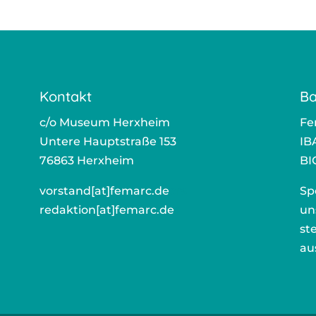
Kontakt
Ba
c/o Museum Herxheim
Fe
Untere Hauptstraße 153
IB
76863 Herxheim
BI
vorstand[at]femarc.de
ors
Sp
redaktion[at]femarc.de
r
un
st
au