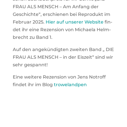
FRAU ALS MENSCH – Am Anfang der
Geschich­te“, erschie­nen bei Repro­dukt im
Febru­ar 2025.
Hier auf unse­rer Web­site
fin­
det ihr eine Rezen­si­on von Michae­la Helm­
brecht zu Band 1.
Auf den ange­kün­dig­ten zwei­ten Band „ DIE
FRAU ALS MENSCH – in der Eis­zeit“ sind wir
sehr gespannt!
Eine wei­te­re Rezen­si­on von Jens Notroff
fin­det ihr im Blog
tro­we­land­pen