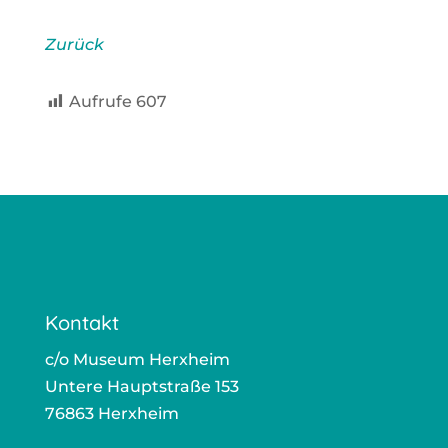
Zurück
Auf­ru­fe
607
Kontakt
c/o Muse­um Herx­heim
Unte­re Haupt­stra­ße 153
76863 Herx­heim