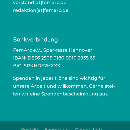
vorstand[at]femarc.de
ors
redaktion[at]femarc.de
r
Bankverbindung
Fem­Arc e.V., Spar­kas­se Han­no­ver
IBAN: DE36 2505 0180 0910 2955 65
BIC: SPKHDE2HXXX
Spen­den in jeder Höhe sind wich­tig für
unse­re Arbeit und will­kom­men. Ger­ne stel­
len wir eine Spen­den­be­schei­ni­gung aus.
Kontakt
Impressum
Datenschutz