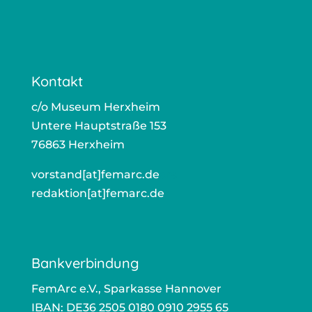
Kontakt
c/o Museum Herxheim
Untere Hauptstraße 153
76863 Herxheim
vorstand[at]femarc.de
ors
redaktion[at]femarc.de
r
Bankverbindung
FemArc e.V., Sparkasse Hannover
IBAN: DE36 2505 0180 0910 2955 65