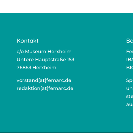
Kontakt
Ba
c/o Museum Herxheim
Fe
Untere Hauptstraße 153
IB
76863 Herxheim
BI
vorstand[at]femarc.de
ors
Sp
redaktion[at]femarc.de
r
un
st
au