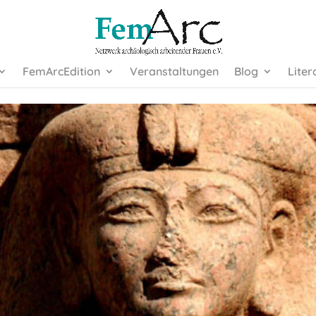
FemArcEdition
Veranstaltungen
Blog
Liter