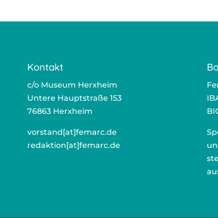
Kontakt
Ba
c/o Museum Herxheim
Fe
Untere Hauptstraße 153
IB
76863 Herxheim
BI
vorstand[at]femarc.de
ors
Sp
redaktion[at]femarc.de
r
un
st
au