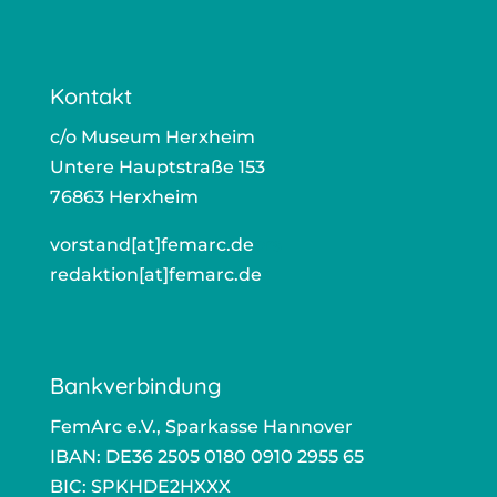
Kontakt
c/o Museum Herxheim
Untere Hauptstraße 153
76863 Herxheim
vorstand[at]femarc.de
ors
redaktion[at]femarc.de
r
Bankverbindung
FemArc e.V., Sparkasse Hannover
IBAN: DE36 2505 0180 0910 2955 65
BIC: SPKHDE2HXXX